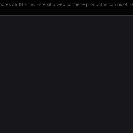
es de 18 años. Este sitio web contiene productos con nicotina. 
Caliburn G
Producto agotado
ohm:
0.8
+ $0
Cantidad:
$***
Precio: